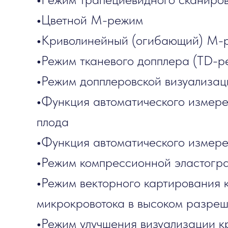
•
Цветной М-режим
•
Криволинейный (огибающий) М-
•
Режим тканевого допплера (TD-р
•
Режим допплеровской визуализац
•
Функция автоматического измер
плода
•
Функция автоматического измере
•
Режим компрессионной эластогр
•
Режим векторного картирования к
микрокровотока в высоком разре
•
Режим улучшения визуализации к