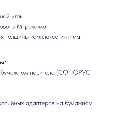
ной иглы
лового М-режима
я толщины комплекса интима-
я:
 на бумажном носителе (СОНОРУС
опсийных адаптеров на бумажном