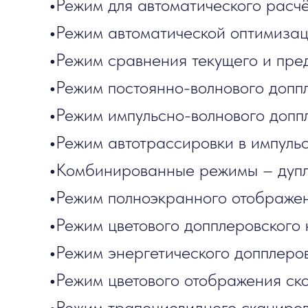
•
Режим для автоматического расчё
•
Режим автоматической оптимиза
•
Режим сравнения текущего и пре
•
Режим постоянно-волнового доп
•
Режим импульсно-волнового доп
•
Режим автотрассировки в импуль
•
Комбинированные режимы – дуп
•
Режим полноэкранного отображе
•
Режим цветового допплеровского
•
Режим энергетического допплеро
•
Режим цветового отображения ск
•
Режим трапециевидного сканиров