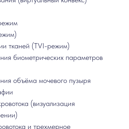
режим
ежим)
ии тканей (TVI-режим)
ения биометрических параметров
ния объёма мочевого пузыря
афии
ровотока (визуализация
шении)
ровотока и трехмерное