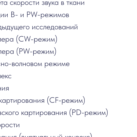
та скорости звука в ткани
ции В- и PW-режимов
дыдущего исследований
плера (CW-режим)
плера (PW-режим)
сно-волновом режиме
лекс
ния
 картирования (CF-режим)
вского картирования (PD-режим)
орости
ания (виртуальный конвекс)